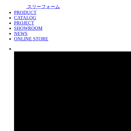
スリーフォーム
PRODUCT
CATALOG
PROJECT
SHOWROOM
NEWS
ONLINE STORE