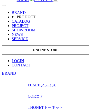
BRAND
PRODUCT
CATALOG
PROJECT
SHOWROOM
NEWS
SERVICE
ONLINE STORE
LOGIN
CONTACT
BRAND
FLACE
フレイス
COR
コア
THONET
トーネット