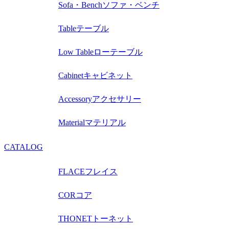
Sofa・Bench
ソファ・ベンチ
Table
テーブル
Low Table
ローテーブル
Cabinet
キャビネット
Accessory
アクセサリー
Material
マテリアル
CATALOG
FLACE
フレイス
COR
コア
THONET
トーネット