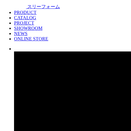
スリーフォーム
PRODUCT
CATALOG
PROJECT
SHOWROOM
NEWS
ONLINE STORE