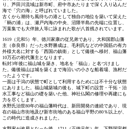
り、芦田川流域は新市町、府中市あたりまで深く入り込んだ
海で「穴の海」と呼ばれていました。
古くから潮待ち風待ちの港として独自の地位を築いて栄えた
「鞆の浦」は、瀬戸内海の中央、沼隈半島の先端に位置し、
万葉集でも大伴旅人等に詠まれた歌が八首残されています。
1619（元和5）年、徳川家康の従兄弟であり、大和国郡山藩
主（奈良県）だった水野勝成は、毛利氏などの中国筋の有力
外様大名に対する「西国の鎮衛」として備後へ移封、福山藩
10万石の初代藩主となります。
転封3年後に福山城を築き、地名を「福山」と名づけまし
た。備後福山は城を築くまで海沿いの小さな船着場、漁村だ
ったようです。
一面は干潟の状態で町として利用するためには不十分な状態
にありました。福山城築城の後も、城下町の設営・干拓・治
水工事など福山の礎を築いた他、神社仏閣の修理や再建にも
力を尽くします。
水野氏治世80年の福山藩時代は、新田開発の連続であり、現
在の福山市街地及び新市街地のある福山平野の80％以上が、
この時代に造成されました。
水野家が改易となった後、1711（正徳元年）年、下野国宇都