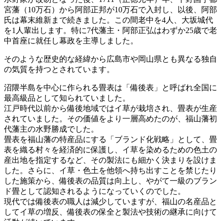
宮藩（10万石）から阿部正邦が10万石で入封し、以後、阿部
氏は幕末維新まで続きました。この間老中を4人、大坂城代
を1人輩出します。特に7代藩主・阿部正弘はわずか25歳で老
中首座に就任し幕政を主導しました。
そのような歴史的な経緯から広島市や岡山県とも異なる独自
の気質を持つとされています。
沼隈半島を中心に作られる畳表は「備後表」と呼ばれ全国に
最高級品として知られていました。
江戸時代以前から備後地域ではイ草が栽培され、畳表が生産
されていました。その価値をより一層高めたのが、福山藩初
代藩主の水野勝成でした。
畳表を福山藩の特産品にする「ブランド化戦略」として、畳
表を織る村々を経済的に保護し、イ草を染めるための色土の
産出地を指定するなど、その製法にも細かく決まりを設けま
した。さらに、イ草・色土を他領へ持ち出すことを禁じたり
した施策から、備後表の品質は向上し、やがて一級のブラン
ド畳として認知されるようになっていくのでした。
現代では備後表の職人は減少していますが、福山の名産品と
してイ草の増反、備後表の保全と製法や技術の継承に向けて