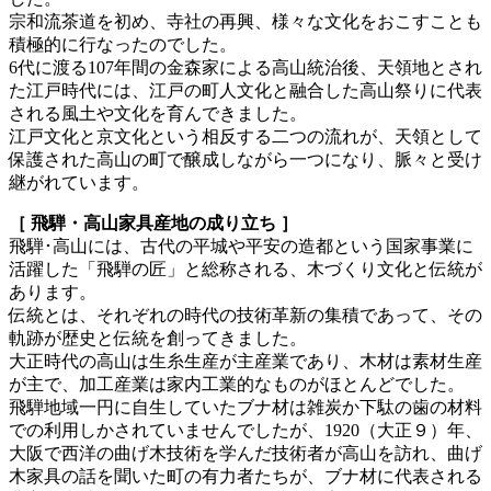
宗和流茶道を初め、寺社の再興、様々な文化をおこすことも
積極的に行なったのでした。
6代に渡る107年間の金森家による高山統治後、天領地とされ
た江戸時代には、江戸の町人文化と融合した高山祭りに代表
される風土や文化を育んできました。
江戸文化と京文化という相反する二つの流れが、天領として
保護された高山の町で醸成しながら一つになり、脈々と受け
継がれています。
［ 飛騨・高山家具産地の成り立ち ］
飛騨･高山には、古代の平城や平安の造都という国家事業に
活躍した「飛騨の匠」と総称される、木づくり文化と伝統が
あります。
伝統とは、それぞれの時代の技術革新の集積であって、その
軌跡が歴史と伝統を創ってきました。
大正時代の高山は生糸生産が主産業であり、木材は素材生産
が主で、加工産業は家内工業的なものがほとんどでした。
飛騨地域一円に自生していたブナ材は雑炭か下駄の歯の材料
での利用しかされていませんでしたが、1920（大正９）年、
大阪で西洋の曲げ木技術を学んだ技術者が高山を訪れ、曲げ
木家具の話を聞いた町の有力者たちが、ブナ材に代表される