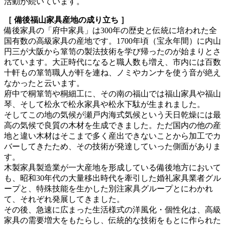
活動が続いています。
［ 備後福山家具産地の成り立ち ］
備後家具の「府中家具」は300年の歴史と伝統に培われた全
国有数の高級家具の産地です。1700年頃（宝永年間）に内山
円三が大阪から箪笥の製法技術を学び帰ったのが始まりとさ
れています。大正時代になると職人数も増え、市内には百数
十軒もの箪笥職人が軒を連ね、ノミやカンナを使う音が絶え
なかったと云います。
府中で桐箪笥や桐細工に、その南の福山では福山家具や福山
琴、そして松永で松永家具や松永下駄が生まれました。
そしてこの地の気候が瀬戸内海式気候という天日乾燥には最
高の気候で良質の木材を生成できました。ただ国内の他の産
地と違い木材はそこまで多く産出できないことから加工でカ
バーしてきたため、その技術が発達していった側面がありま
す。
木製家具製造業が一大産地を形成している備後地方において
も、昭和30年代の大量移出時代を牽引した婚礼家具業者グル
ープと、特殊技能を生かした別注家具グループとにわかれ
て、それぞれ発展してきました。
その後、急速に広まった生活様式の洋風化・個性化は、高級
家具の需要増大をもたらし、伝統的な技術をもとに作られた