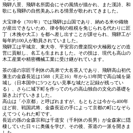
飛騨八景、飛騨名所図会にその風情が描かれ、また漢詩、和
歌にも飛騨の自然美あふれる情景が歌われてきました。
大宝律令（701年）では飛騨は山国であり、納める米や織物
が産出できないため、律令制の租税を免じられる代わりに匠
丁（木挽や大工）を都へ差し出すことが課せられ、飛騨工が
毎年約100人が動員されていました。
飛騨工は平城京、東大寺、平安宮の豊楽院や大極殿などの造
営に貢献し、名工も生まれました。その技は、現代も高山の
木工産業や精密機械工業に受け継がれています。
茶の湯の宗匠千利休の高弟で大名茶人であり、飛騨高山初代
藩主の金森長近は1588（天正16）年から13年間で高山城を築
城し（日本国中に5つとない見事な城だと記録が残ってい
る）、さらに城下町を作ってのちの高山独自の文化の基礎を
築き上げていきました。
高山は「小京都」と呼ばれますが、もともとは今から400年
ほど前、戦国武将、金森長近の手によって京都の町になぞら
えてつくられた町です。
長近の孫の金森宗和は千道安（千利休の長男）が金森家に隠
棲していた日々に奥儀を学び、その後、茶道の一派を開きま
した。