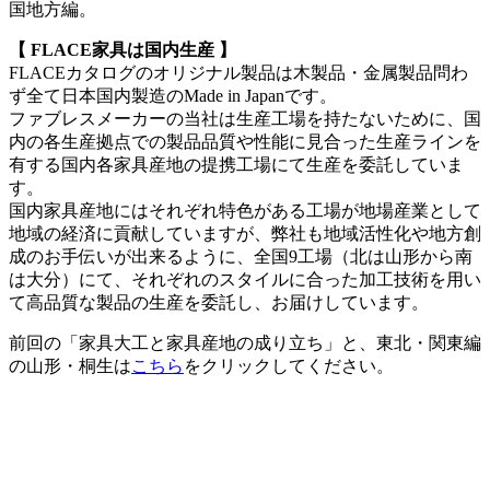
国地方編。
【 FLACE家具は国内生産 】
FLACEカタログのオリジナル製品は木製品・金属製品問わ
ず全て日本国内製造のMade in Japanです。
ファブレスメーカーの当社は生産工場を持たないために、国
内の各生産拠点での製品品質や性能に見合った生産ラインを
有する国内各家具産地の提携工場にて生産を委託していま
す。
国内家具産地にはそれぞれ特色がある工場が地場産業として
地域の経済に貢献していますが、弊社も地域活性化や地方創
成のお手伝いが出来るように、全国9工場（北は山形から南
は大分）にて、それぞれのスタイルに合った加工技術を用い
て高品質な製品の生産を委託し、お届けしています。
前回の「家具大工と家具産地の成り立ち」と、東北・関東編
の山形・桐生は
こちら
をクリックしてください。