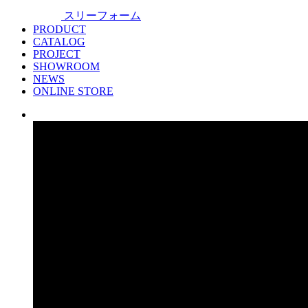
スリーフォーム
PRODUCT
CATALOG
PROJECT
SHOWROOM
NEWS
ONLINE STORE