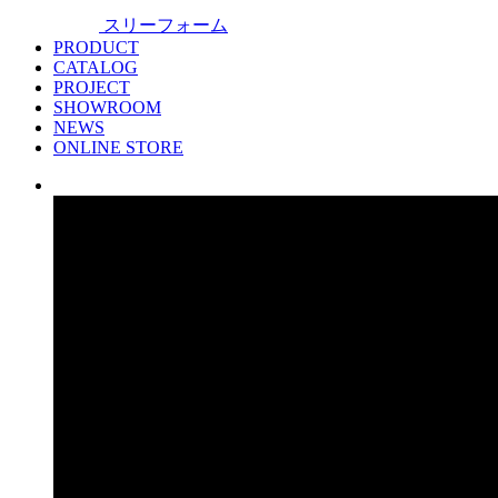
スリーフォーム
PRODUCT
CATALOG
PROJECT
SHOWROOM
NEWS
ONLINE STORE