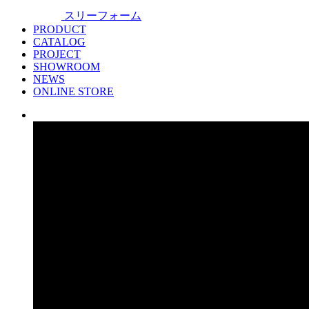
スリーフォーム
PRODUCT
CATALOG
PROJECT
SHOWROOM
NEWS
ONLINE STORE