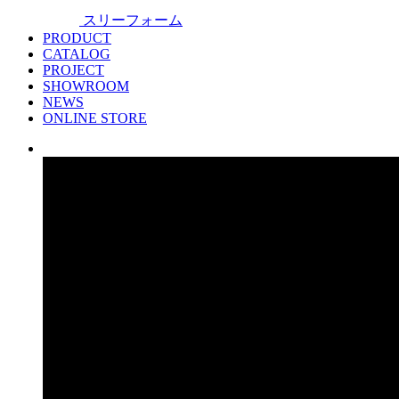
スリーフォーム
PRODUCT
CATALOG
PROJECT
SHOWROOM
NEWS
ONLINE STORE