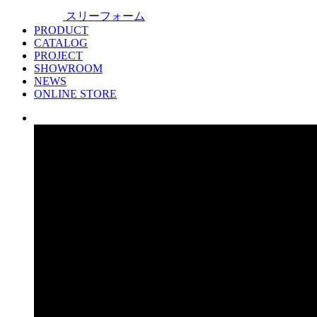
スリーフォーム
PRODUCT
CATALOG
PROJECT
SHOWROOM
NEWS
ONLINE STORE